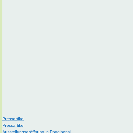
Pressartikel
Pressartikel
Ausstellungseröffnung in Poggibonsi