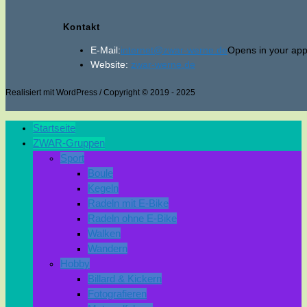
Kontakt
E-Mail:
internet@zwar-werne.de
Opens in your appl
Website:
zwar-werne.de
Realisiert mit WordPress / Copyright © 2019 - 2025
Startseite
ZWAR-Gruppen
Sport
Boule
Kegeln
Radeln mit E-Bike
Radeln ohne E-Bike
Walken
Wandern
Hobby
Billard & Kickern
Fotografieren