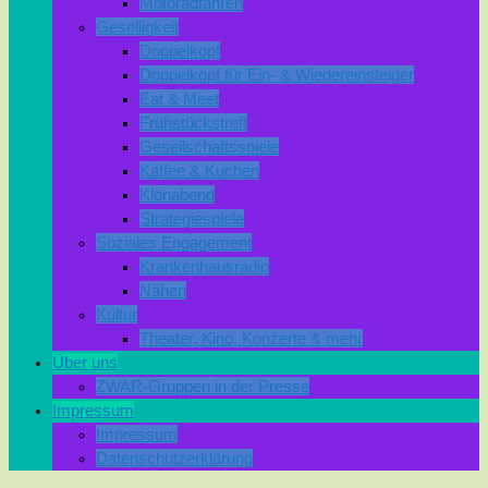
Motoradfahren
Geselligkeit
Doppelkopf
Doppelkopf für Ein- & Wiedereinsteiger
Eat & Meet
Frühstückstreff
Gesellschaftsspiele
Kaffee & Kuchen
Klönabend
Strategiespiele
Soziales Engagement
Krankenhausradio
Nähen
Kultur
Theater, Kino, Konzerte & mehr
Über uns
ZWAR-Gruppen in der Presse
Impressum
Impressum
Datenschutzerklärung