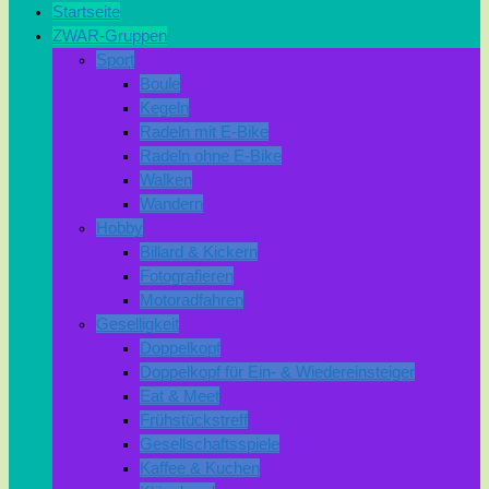
Startseite
ZWAR-Gruppen
Sport
Boule
Kegeln
Radeln mit E-Bike
Radeln ohne E-Bike
Walken
Wandern
Hobby
Billard & Kickern
Fotografieren
Motoradfahren
Geselligkeit
Doppelkopf
Doppelkopf für Ein- & Wiedereinsteiger
Eat & Meet
Frühstückstreff
Gesellschaftsspiele
Kaffee & Kuchen