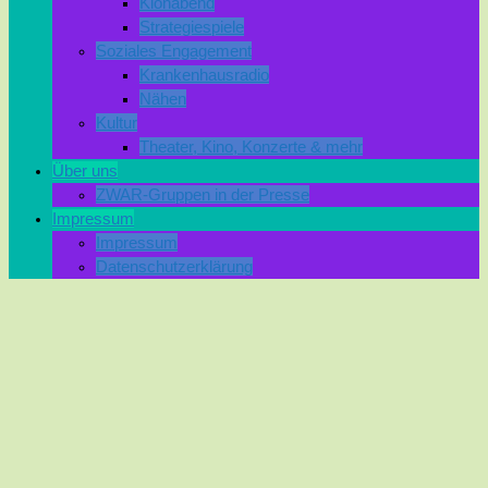
Klönabend
Strategiespiele
Soziales Engagement
Krankenhausradio
Nähen
Kultur
Theater, Kino, Konzerte & mehr
Über uns
ZWAR-Gruppen in der Presse
Impressum
Impressum
Datenschutzerklärung