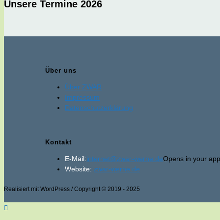
Unsere Termine 2026
Über uns
Über ZWAR
Impressum
Datenschutzerklärung
Kontakt
E-Mail:
internet@zwar-werne.de
Opens in your appl
Website:
zwar-werne.de
Realisiert mit WordPress / Copyright © 2019 - 2025