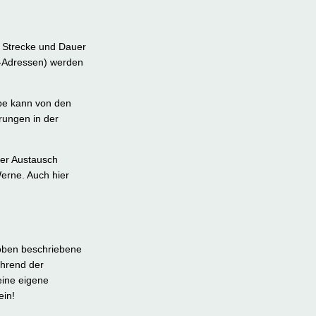
h Strecke und Dauer
vi-Adressen) werden
pe kann von den
rungen in der
ger Austausch
erne. Auch hier
 oben beschriebene
ährend der
eine eigene
ein!