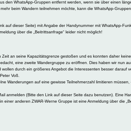
us den WhatsApp-Gruppen entfernt werden, wenn sie über einen länge
 mehr beim Wandern teilnehmen möchte, kann die WhatsApp-Gruppen j
(Link auf dieser Seite) mit Angabe der Handynummer mit WhatsApp-Fun
ldung über die „Beitrittsanfrage“ leider nicht möglich!
 Zeit an seine Kapazitätsgrenze gestoßen und es konnten daher kein
dacht, eine zweite Wandergruppe zu eröffnen. Dies haben wir nun a
d wollen durch ein größeres Angebot die Interessenten besser darauf v
 Peter Voß.
elne Wanderungen auf eine gewisse Teilnehmerzahl limitieren müssen, d
-Mail anmelden (Bitte den Link auf dieser Seite dazu benutzen). Eine 
 in einer anderen ZWAR-Werne Gruppe ist eine Anmeldung über die „Bei