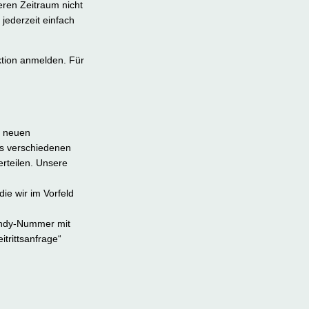
ren Zeitraum nicht
ederzeit einfach
ktion anmelden. Für
e neuen
us verschiedenen
erteilen. Unsere
ie wir im Vorfeld
Handy-Nummer mit
trittsanfrage“