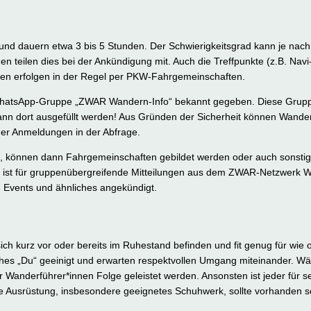
nd dauern etwa 3 bis 5 Stunden. Der Schwierigkeitsgrad kann je nac
en teilen dies bei der Ankündigung mit. Auch die Treffpunkte (z.B. Na
gen erfolgen in der Regel per PKW-Fahrgemeinschaften.
r WhatsApp-Gruppe „ZWAR Wandern-Info“ bekannt gegeben. Diese Grup
nn dort ausgefüllt werden! Aus Gründen der Sicherheit können Wande
der Anmeldungen in der Abfrage.
“, können dann Fahrgemeinschaften gebildet werden oder auch sonsti
 ist für gruppenübergreifende Mitteilungen aus dem ZWAR-Netzwerk W
le Events und ähnliches angekündigt.
ich kurz vor oder bereits im Ruhestand befinden und fit genug für wie
ches „Du“ geeinigt und erwarten respektvollen Umgang miteinander. W
 Wanderführer*innen Folge geleistet werden. Ansonsten ist jeder für s
he Ausrüstung, insbesondere geeignetes Schuhwerk, sollte vorhanden s