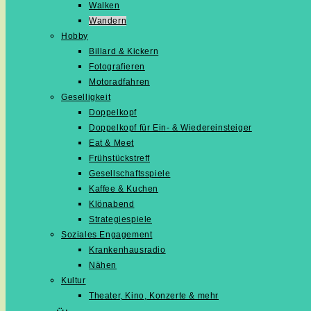
Walken
Wandern
Hobby
Billard & Kickern
Fotografieren
Motoradfahren
Geselligkeit
Doppelkopf
Doppelkopf für Ein- & Wiedereinsteiger
Eat & Meet
Frühstückstreff
Gesellschaftsspiele
Kaffee & Kuchen
Klönabend
Strategiespiele
Soziales Engagement
Krankenhausradio
Nähen
Kultur
Theater, Kino, Konzerte & mehr