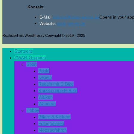
Kontakt
E-Mail:
internet@zwar-werne.de
Opens in your appl
Website:
zwar-werne.de
Realisiert mit WordPress / Copyright © 2019 - 2025
Startseite
ZWAR-Gruppen
Sport
Boule
Kegeln
Radeln mit E-Bike
Radeln ohne E-Bike
Walken
Wandern
Hobby
Billard & Kickern
Fotografieren
Motoradfahren