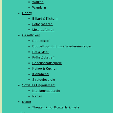
Walken
Wandern
Hobby
Billard & Kickern
Fotografieren
Motoradfahren
Geselligkeit
Doppelkopf
Doppelkopf für Ein- & Wiedereinsteiger
Eat & Meet
Frühstückstreff
Gesellschaftsspiele
Kaffee & Kuchen
Klönabend
Strategiespiele
Soziales Engagement
Krankenhausradio
Nähen
Kultur
Theater, Kino, Konzerte & mehr