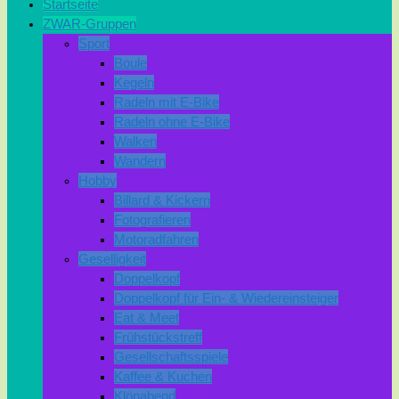
Startseite
ZWAR-Gruppen
Sport
Boule
Kegeln
Radeln mit E-Bike
Radeln ohne E-Bike
Walken
Wandern
Hobby
Billard & Kickern
Fotografieren
Motoradfahren
Geselligkeit
Doppelkopf
Doppelkopf für Ein- & Wiedereinsteiger
Eat & Meet
Frühstückstreff
Gesellschaftsspiele
Kaffee & Kuchen
Klönabend