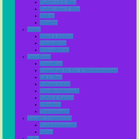
Radeln mit E-Bike
Radeln ohne E-Bike
Walken
Wandern
Hobby
Billard & Kickern
Fotografieren
Motoradfahren
Geselligkeit
Doppelkopf
Doppelkopf für Ein- & Wiedereinsteiger
Eat & Meet
Frühstückstreff
Gesellschaftsspiele
Kaffee & Kuchen
Klönabend
Strategiespiele
Soziales Engagement
Krankenhausradio
Nähen
Kultur