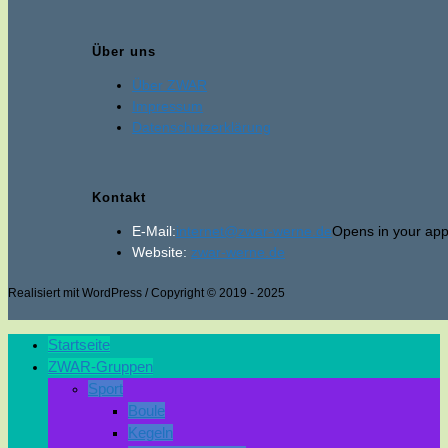
Über uns
Über ZWAR
Impressum
Datenschutzerklärung
Kontakt
E-Mail:
internet@zwar-werne.de
Opens in your appl
Website:
zwar-werne.de
Realisiert mit WordPress / Copyright © 2019 - 2025
Startseite
ZWAR-Gruppen
Sport
Boule
Kegeln