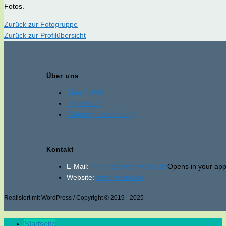
Fotos.
Zurück zur Fotogruppe
Zurück zur Profilübersicht
Über uns
Über ZWAR
Impressum
Datenschutzerklärung
Kontakt
E-Mail:
internet@zwar-werne.de
Opens in your appl
Website:
zwar-werne.de
Realisiert mit WordPress / Copyright © 2019 - 2025
Startseite