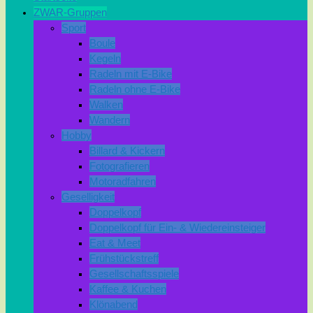
ZWAR-Gruppen
Sport
Boule
Kegeln
Radeln mit E-Bike
Radeln ohne E-Bike
Walken
Wandern
Hobby
Billard & Kickern
Fotografieren
Motoradfahren
Geselligkeit
Doppelkopf
Doppelkopf für Ein- & Wiedereinsteiger
Eat & Meet
Frühstückstreff
Gesellschaftsspiele
Kaffee & Kuchen
Klönabend