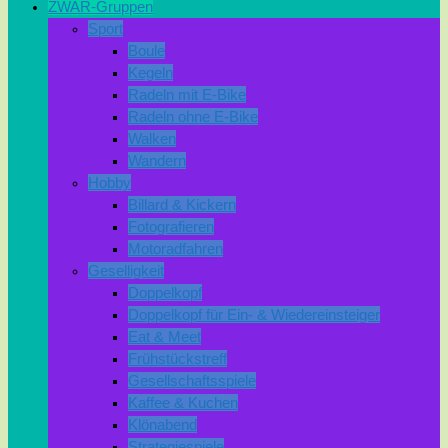
ZWAR-Gruppen
Sport
Boule
Kegeln
Radeln mit E-Bike
Radeln ohne E-Bike
Walken
Wandern
Hobby
Billard & Kickern
Fotografieren
Motoradfahren
Geselligkeit
Doppelkopf
Doppelkopf für Ein- & Wiedereinsteiger
Eat & Meet
Frühstückstreff
Gesellschaftsspiele
Kaffee & Kuchen
Klönabend
Strategiespiele