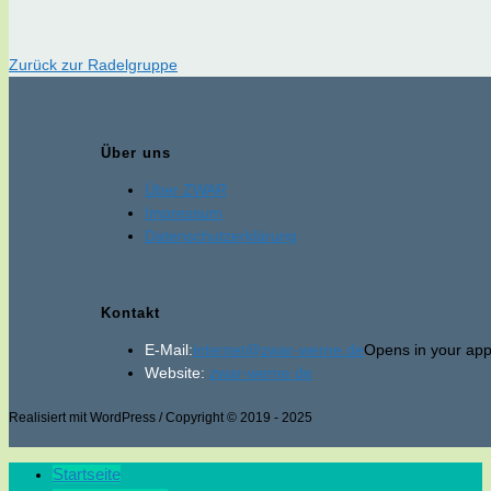
Zurück zur Radelgruppe
Über uns
Über ZWAR
Impressum
Datenschutzerklärung
Kontakt
E-Mail:
internet@zwar-werne.de
Opens in your appl
Website:
zwar-werne.de
Realisiert mit WordPress / Copyright © 2019 - 2025
Startseite