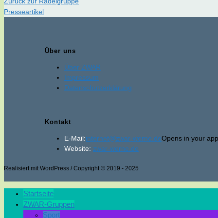
Zurück zur Radelgruppe
Presseartikel
Über uns
Über ZWAR
Impressum
Datenschutzerklärung
Kontakt
E-Mail:
internet@zwar-werne.de
Opens in your appl
Website:
zwar-werne.de
Realisiert mit WordPress / Copyright © 2019 - 2025
Startseite
ZWAR-Gruppen
Sport