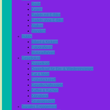
Boule
Kegeln
Radeln mit E-Bike
Radeln ohne E-Bike
Walken
Wandern
Hobby
Billard & Kickern
Fotografieren
Motoradfahren
Geselligkeit
Doppelkopf
Doppelkopf für Ein- & Wiedereinsteiger
Eat & Meet
Frühstückstreff
Gesellschaftsspiele
Kaffee & Kuchen
Klönabend
Strategiespiele
Soziales Engagement