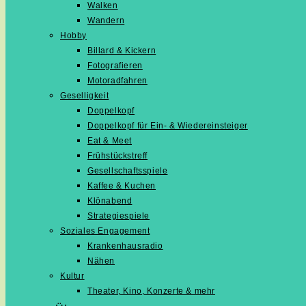
Walken
Wandern
Hobby
Billard & Kickern
Fotografieren
Motoradfahren
Geselligkeit
Doppelkopf
Doppelkopf für Ein- & Wiedereinsteiger
Eat & Meet
Frühstückstreff
Gesellschaftsspiele
Kaffee & Kuchen
Klönabend
Strategiespiele
Soziales Engagement
Krankenhausradio
Nähen
Kultur
Theater, Kino, Konzerte & mehr