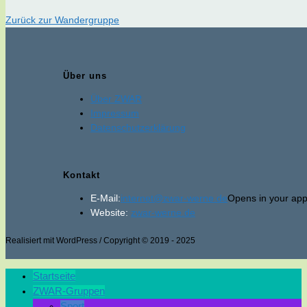
Zurück zur Wandergruppe
Über uns
Über ZWAR
Impressum
Datenschutzerklärung
Kontakt
E-Mail:
internet@zwar-werne.de
Opens in your appl
Website:
zwar-werne.de
Realisiert mit WordPress / Copyright © 2019 - 2025
Startseite
ZWAR-Gruppen
Sport