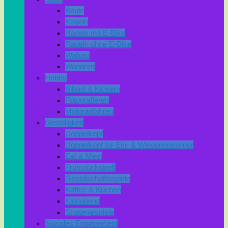
Boule
Kegeln
Radeln mit E-Bike
Radeln ohne E-Bike
Walken
Wandern
Hobby
Billard & Kickern
Fotografieren
Motoradfahren
Geselligkeit
Doppelkopf
Doppelkopf für Ein- & Wiedereinsteiger
Eat & Meet
Frühstückstreff
Gesellschaftsspiele
Kaffee & Kuchen
Klönabend
Strategiespiele
Soziales Engagement