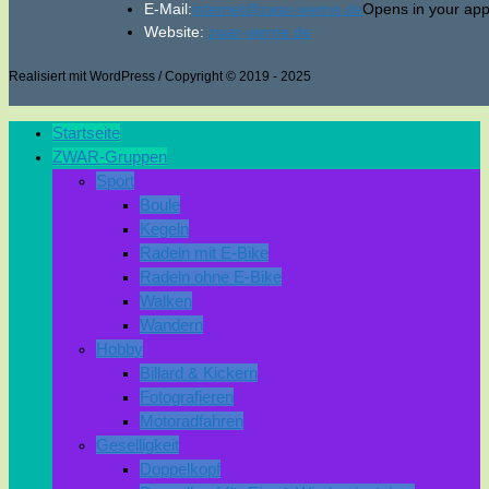
E-Mail:
internet@zwar-werne.de
Opens in your appl
Website:
zwar-werne.de
Realisiert mit WordPress / Copyright © 2019 - 2025
Startseite
ZWAR-Gruppen
Sport
Boule
Kegeln
Radeln mit E-Bike
Radeln ohne E-Bike
Walken
Wandern
Hobby
Billard & Kickern
Fotografieren
Motoradfahren
Geselligkeit
Doppelkopf