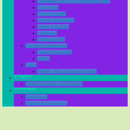
Doppelkopf für Ein- & Wiedereinsteiger
Eat & Meet
Frühstückstreff
Gesellschaftsspiele
Kaffee & Kuchen
Klönabend
Strategiespiele
Soziales Engagement
Krankenhausradio
Nähen
Kultur
Theater, Kino, Konzerte & mehr
Über uns
ZWAR-Gruppen in der Presse
Impressum
Impressum
Datenschutzerklärung